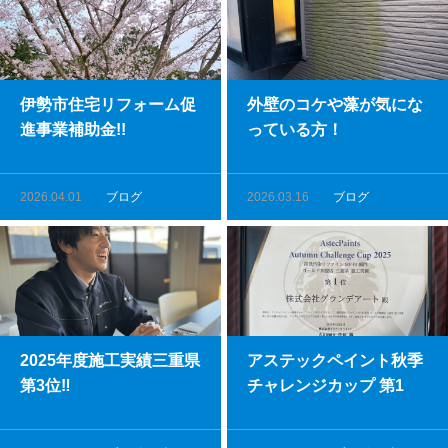
伊勢市住宅リフォーム促
外壁のコケや藻が気にな
進事業補助金!!
っている方！
2026.04.01
ブログ
2026.03.16
ブログ
2025年度施工実績三重県
アステックペイント秋季
第3位‼
チャレンジカップ 第1
位‼︎