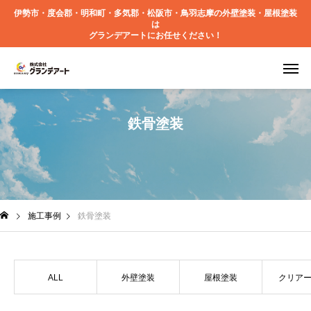
伊勢市・度会郡・明和町・多気郡・松阪市・鳥羽志摩の外壁塗装・屋根塗装
は
グランデアートにお任せください！
鉄骨塗装
施工事例
鉄骨塗装
ALL
外壁塗装
屋根塗装
クリア