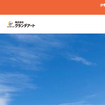
伊

した☔
クリヤー塗装を検討している方必見!!
カラー