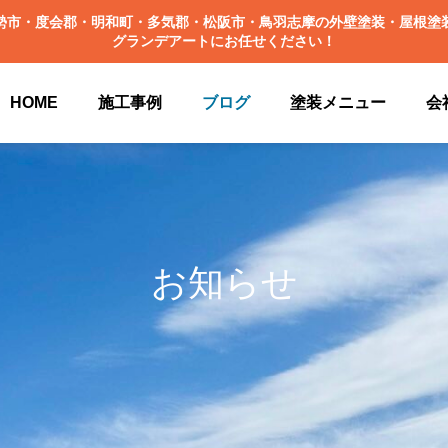
勢市・度会郡・明和町・多気郡・松阪市・鳥羽志摩の外壁塗装・屋根塗
グランデアートにお任せください！
HOME
施工事例
ブログ
塗装メニュー
会
お知らせ
シミュレーションについて
施工事例更新中✨