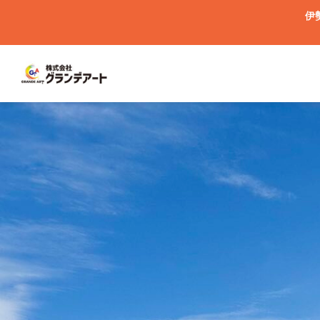
伊

した☔
クリヤー塗装を検討している方必見!!
カラー