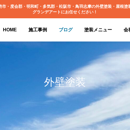
勢市・度会郡・明和町・多気郡・松阪市・鳥羽志摩の外壁塗装・屋根塗
グランデアートにお任せください！
HOME
施工事例
ブログ
塗装メニュー
会
外壁塗装
シミュレーションについて
施工事例更新中✨